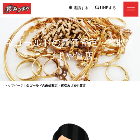
電話する
LINEする
金ゴールドの高価査定・買取あ
づまや質店
トップページ
|
金ゴールドの高価査定・買取あづまや質店